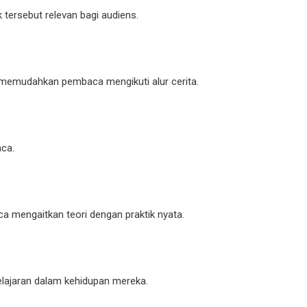
tersebut relevan bagi audiens.
as memudahkan pembaca mengikuti alur cerita.
ca.
mengaitkan teori dengan praktik nyata.
lajaran dalam kehidupan mereka.