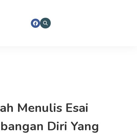
ah Menulis Esai
angan Diri Yang