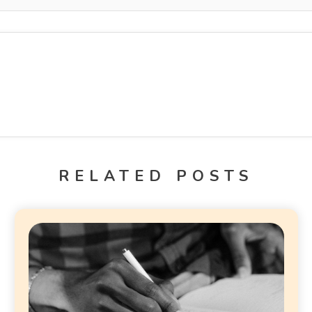
RELATED POSTS