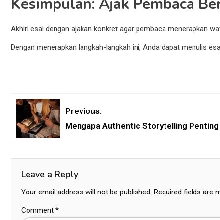
Kesimpulan: Ajak Pembaca Be
Akhiri esai dengan ajakan konkret agar pembaca menerapkan w
Dengan menerapkan langkah-langkah ini, Anda dapat menulis esai p
Previous:
Mengapa Authentic Storytelling Penting
Leave a Reply
Your email address will not be published.
Required fields are
Comment
*