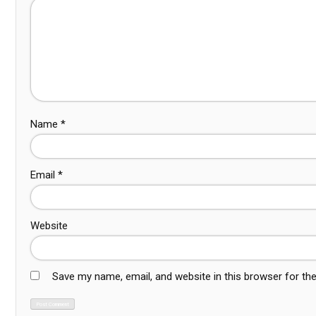
Name
*
Email
*
Website
Save my name, email, and website in this browser for th