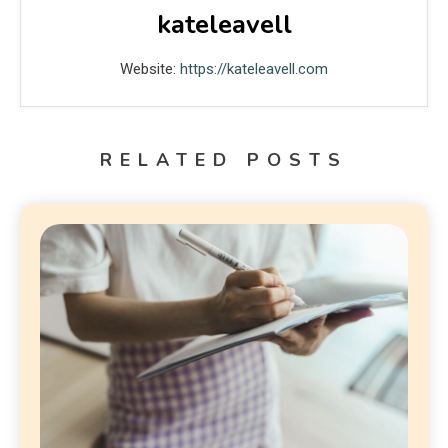
kateleavell
Website:
https://kateleavell.com
RELATED POSTS