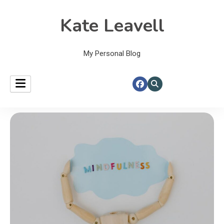
Kate Leavell
My Personal Blog