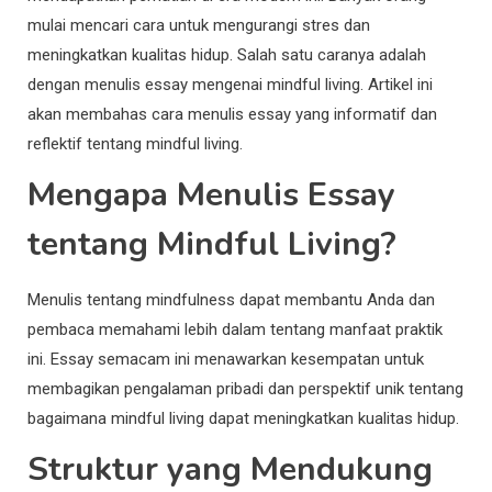
mulai mencari cara untuk mengurangi stres dan
meningkatkan kualitas hidup. Salah satu caranya adalah
dengan menulis essay mengenai mindful living. Artikel ini
akan membahas cara menulis essay yang informatif dan
reflektif tentang mindful living.
Mengapa Menulis Essay
tentang Mindful Living?
Menulis tentang mindfulness dapat membantu Anda dan
pembaca memahami lebih dalam tentang manfaat praktik
ini. Essay semacam ini menawarkan kesempatan untuk
membagikan pengalaman pribadi dan perspektif unik tentang
bagaimana mindful living dapat meningkatkan kualitas hidup.
Struktur yang Mendukung