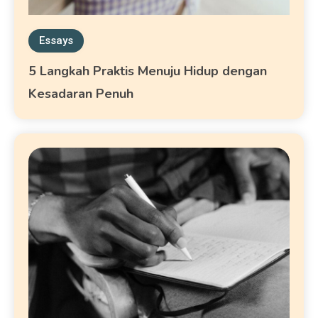
Essays
5 Langkah Praktis Menuju Hidup dengan
Kesadaran Penuh