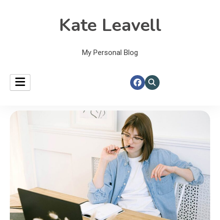
Kate Leavell
My Personal Blog