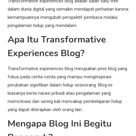
Transformative experiences blog adalah salah satu tren
dalam dunia digital yang semakin mendapat perhatian karena
kemampuannya mengubah perspektif pembaca melalui
pengalaman hidup yang mendalam.
Apa Itu Transformative
Experiences Blog?
Transformative experiences blog merupakan jenis blog yang
fokus pada cerita-cerita yang mampu menginspirasi
perubahan signifikan dalam hidup seseorang. Blog ini
biasanya berisi narasi pribadi atau pengalaman yang
memotivasi dan sering kali mencakup pembelajaran hidup
yang dapat diterapkan oleh orang lain.
Mengapa Blog Ini Begitu