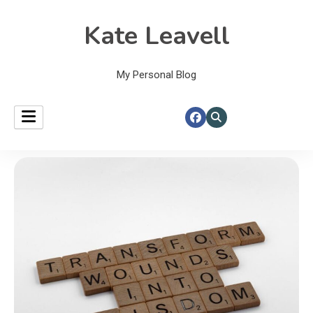
Kate Leavell
My Personal Blog