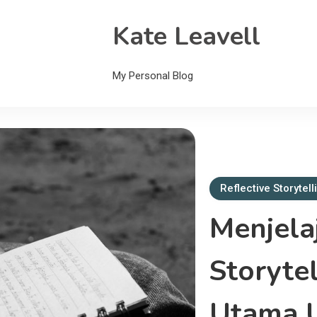
Kate Leavell
My Personal Blog
Reflective Storytell
Menjela
Storyte
Utama 