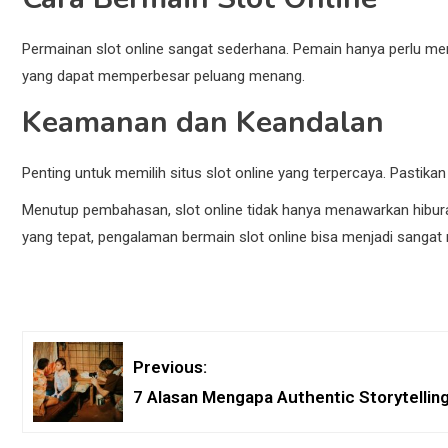
Permainan slot online sangat sederhana. Pemain hanya perlu 
yang dapat memperbesar peluang menang.
Keamanan dan Keandalan
Penting untuk memilih situs slot online yang terpercaya. Pastik
Menutup pembahasan, slot online tidak hanya menawarkan hibura
yang tepat, pengalaman bermain slot online bisa menjadi sanga
Previous:
7 Alasan Mengapa Authentic Storytellin