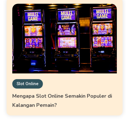
Slot Online
Mengapa Slot Online Semakin Populer di
Kalangan Pemain?