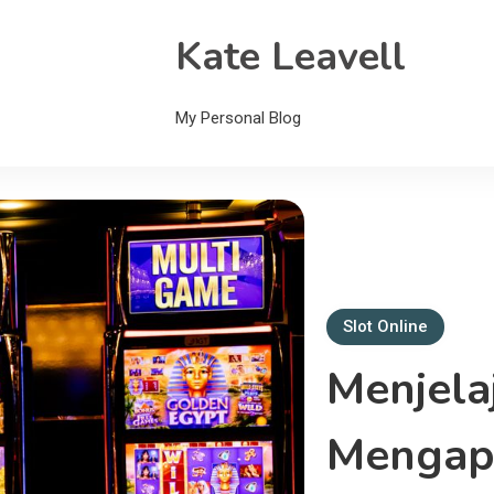
Kate Leavell
My Personal Blog
Slot Online
Menjelaj
Mengapa