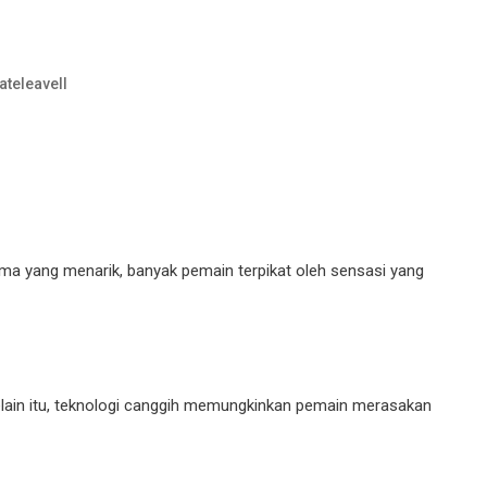
ateleavell
tema yang menarik, banyak pemain terpikat oleh sensasi yang
elain itu, teknologi canggih memungkinkan pemain merasakan