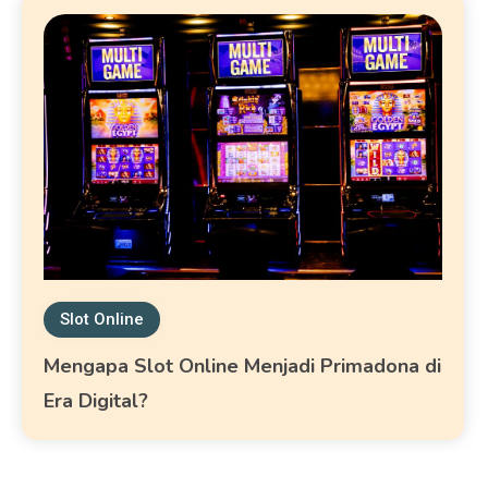
Slot Online
Mengapa Slot Online Menjadi Primadona di
Era Digital?